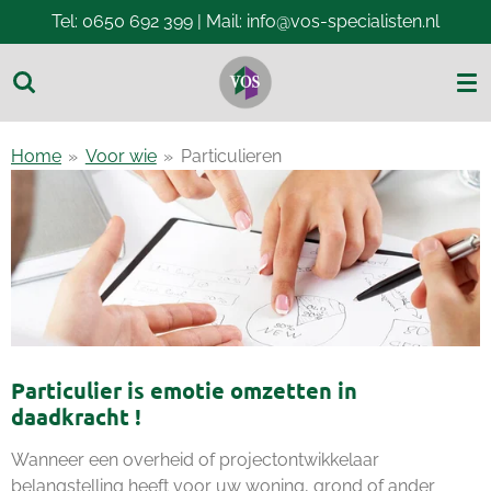
Tel: 0650 692 399 | Mail: info@vos-specialisten.nl
Ga
direct
naar
de
hoofdinhoud
Home
»
Voor wie
»
Particulieren
Particulier is emotie omzetten in
daadkracht !
Wanneer een overheid of projectontwikkelaar
belangstelling heeft voor uw woning, grond of ander