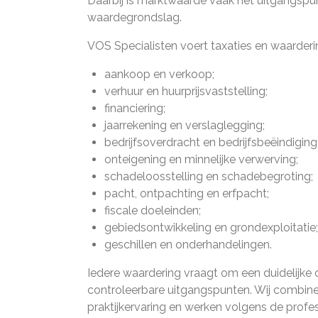
Daarbij is marktwaarde vaak het uitgangspunt,
waardegrondslag.
VOS Specialisten voert taxaties en waarder
aankoop en verkoop;
verhuur en huurprijsvaststelling;
financiering;
jaarrekening en verslaglegging;
bedrijfsoverdracht en bedrijfsbeëindiging
onteigening en minnelijke verwerving;
schadeloosstelling en schadebegroting;
pacht, ontpachting en erfpacht;
fiscale doeleinden;
gebiedsontwikkeling en grondexploitatie;
geschillen en onderhandelingen.
Iedere waardering vraagt om een duidelijke
controleerbare uitgangspunten. Wij combin
praktijkervaring en werken volgens de profe