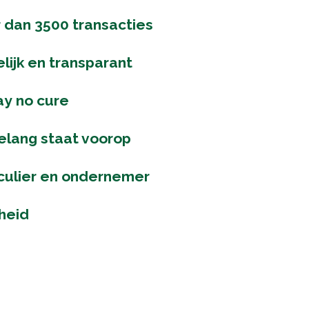
 dan 3500 transacties
lijk en transparant
ay no cure
elang staat voorop
iculier en ondernemer
heid