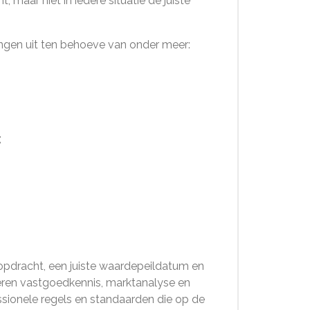
 maar niet in iedere situatie de juiste
ingen uit ten behoeve van onder meer:
;
 opdracht, een juiste waardepeildatum en
eren vastgoedkennis, marktanalyse en
ssionele regels en standaarden die op de