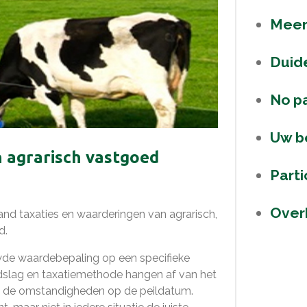
Meer
Duide
No p
Uw b
n agrarisch vastgoed
Part
Over
nd taxaties en waarderingen van agrarisch,
d.
wde waardebepaling op een specifieke
lag en taxatiemethode hangen af van het
n de omstandigheden op de peildatum.