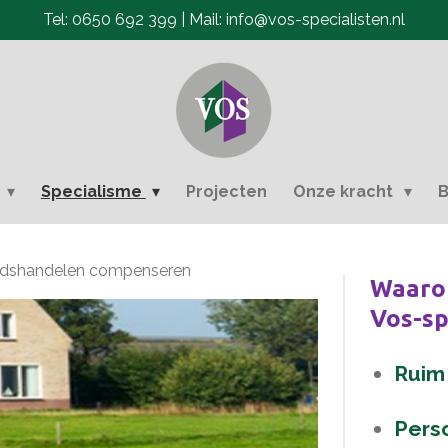
Tel: 0650 692 399 | Mail: info@vos-specialisten.nl
e
Specialisme
Projecten
Onze kracht
B
eidshandelen compenseren
Waaro
Vos-sp
Ruim 
Perso