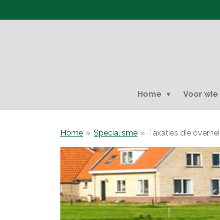
Ga
direct
naar
de
hoofdinhoud
Home
Voor wi
Home
»
Specialisme
»
Taxaties die overh