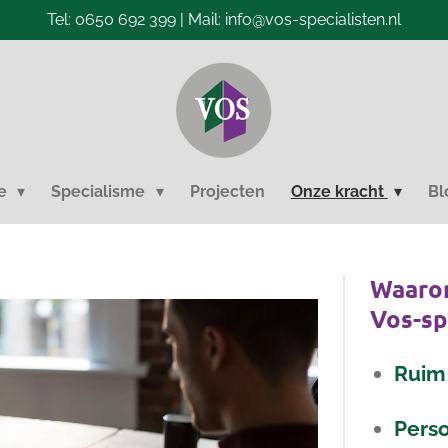
Tel: 0650 692 399 | Mail: info@vos-specialisten.nl
ie
Specialisme
Projecten
Onze kracht
Bl
Waarom
Vos-sp
Ruim 
Perso