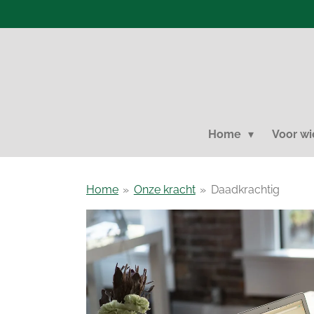
Ga
direct
naar
de
hoofdinhoud
Home
Voor w
Home
»
Onze kracht
»
Daadkrachtig