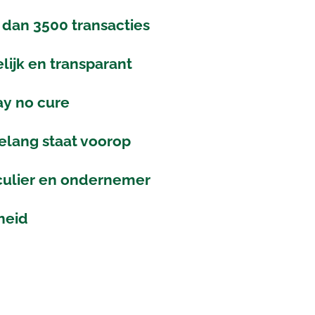
dan 3500 transacties
lijk en transparant
ay no cure
elang staat voorop
culier en ondernemer
heid