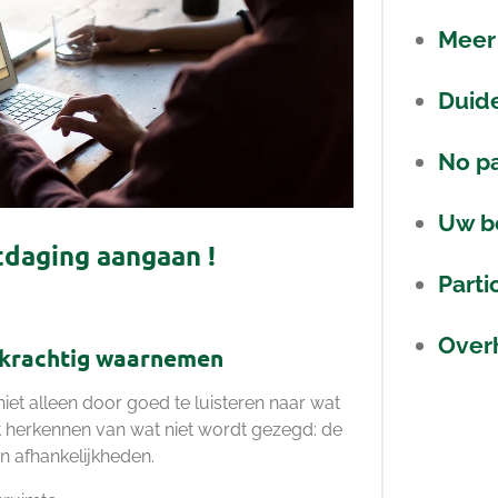
Meer 
Duide
No p
Uw b
tdaging aangaan !
Parti
Over
krachtig waarnemen
iet alleen door goed te luisteren naar wat
et herkennen van wat niet wordt gezegd: de
en afhankelijkheden.